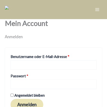
Zum
Inhalt
springen
Mein Account
Anmelden
Erforderlich
Benutzername oder E-Mail-Adresse
*
Erforderlich
Passwort
*
Angemeldet bleiben
Anmelden